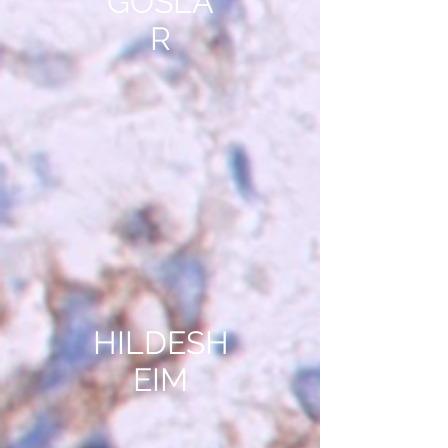
GOSLA
R
HILDESH
EIM