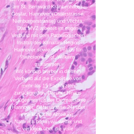
am St. Bernward Krankenhaus),
Goslar, Hannover (Osterstrasse,
Nienburgerstrasse) und Vechta.
Das MVZ arbeitet im engen
Verbund mit dem Pathologischen
Institut des Klinikum Region
Hannover sowie der Praxis für
Pathologie Prof. Wilkens
zusammen.
Wir können hierbei in diesem
Verbund auf die Expertise von
mehr als 15 Fachärzten
zurückgreifen. Darüber hinaus
verfügen wir mit der Dermatologie
(Hannover, Osterstrasse 24) über
eine klinische Abteilung.
Natürlich bilden wir weiter und
verfügen über die volle