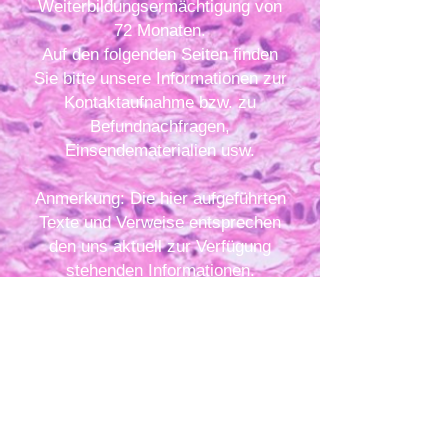
Weiterbildungsermächtigung von
72 Monaten.
Auf den folgenden Seiten finden
Sie bitte unsere Informationen zur
Kontaktaufnahme bzw. zu
Befundnachfragen,
Einsendematerialien usw.
Anmerkung: Die hier aufgeführten
Texte und Verweise entsprechen
den uns aktuell zur Verfügung
stehenden Informationen.
Querverweise bedeuten nicht,
dass wir für den Inhalt unter
diesen querverweisen
verantwortlich sind oder deren
Inhalt vertreten.
Weiterhin ist diese Webseite für
unsere klinischen Kolleginnen und