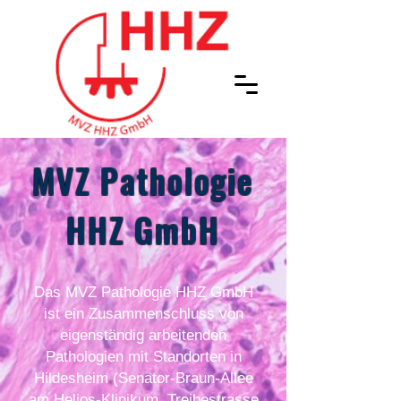
MVZ Pathologie
HHZ GmbH
Das MVZ Pathologie HHZ GmbH
ist ein Zusammenschluss von
eigenständig arbeitenden
Pathologien mit Standorten in
Hildesheim (Senator-Braun-Allee
am Helios-Klinikum, Treibestrasse